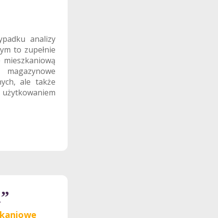
padku analizy
ym to zupełnie
ę mieszkaniową
le magazynowe
ych, ale także
 z użytkowaniem
a”
zkaniowe