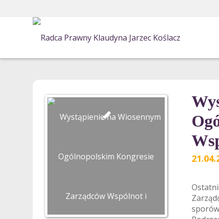
Wys
Ogó
Wsp
21.04.
Ostatn
Zarząd
sporów