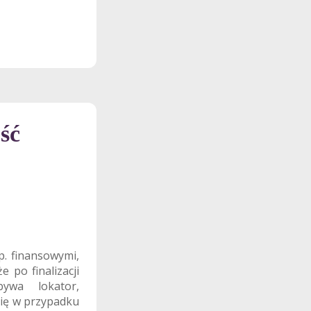
ść
p. finansowymi,
 po finalizacji
ywa lokator,
się w przypadku