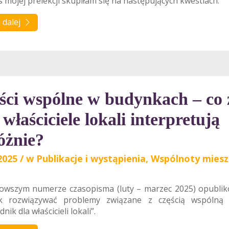
 mojej prelekcji skupiłam się na następujących kwestiach:
 dalej
ści wspólne w budynkach – co 
właściciele lokali interpretują
różnie?
2025
/
w
Publikacje i wystąpienia
,
Wspólnoty mies
owszym numerze czasopisma (luty – marzec 2025) opublik
ak rozwiązywać problemy związane z częścią wspólną
ik dla właścicieli lokali”.