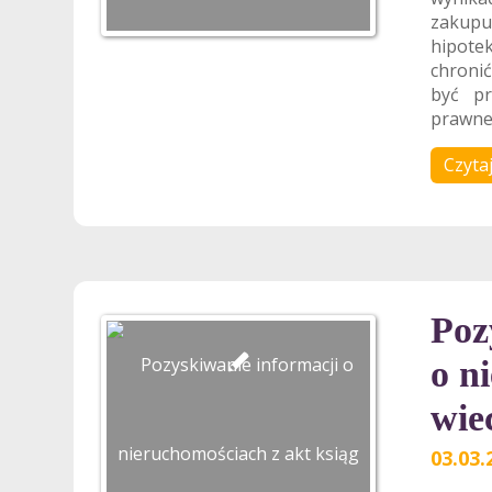
zakupu
hipote
chronić
być pr
prawneg
Czytaj
Poz
o n
wie
03.03.