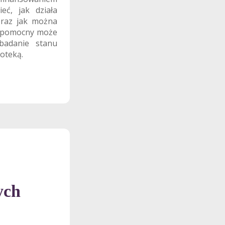
ć, jak działa
oraz jak można
ji pomocny może
badanie stanu
oteką.
ych