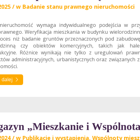
2025
/
w
Badanie stanu prawnego nieruchomości
nieruchomość wymaga indywidualnego podejścia w przy
prawnego. Weryfikacja mieszkania w budynku wielorodzinn
roces niż badanie gruntów przeznaczonych pod zabudow
odzinną czy obiektów komercyjnych, takich jak ha
ukcyjne. Różnice wynikają nie tylko z uregulowań prawn
któw administracyjnych, urbanistycznych oraz związanych
homości.
 dalej
azyn „Mieszkanie i Wspólnot
2024
/
w
Publikacje i wystąpienia
,
Wspólnoty mies