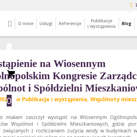
Publikacje
O mnie
Usługi
Referencje
Blog
i wystąpienia
tąpienie na Wiosennym
lnopolskim Kongresie Zarząd
ólnot i Spółdzielni Mieszkani
0
2025
/
w
Publikacje i wystąpienia
,
Wspólnoty mies
io miałam zaszczyt wystąpić na Wiosennym Ogólnopols
ców Wspólnot i Spółdzielni Mieszkaniowych, gdzie po
 związanych z rozliczaniem zużycia wody w budynkach wi