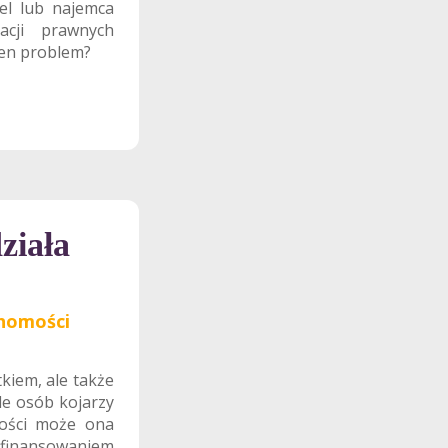
iel lub najemca
cji prawnych
 ten problem?
ziała
homości
kiem, ale także
le osób kojarzy
tości może ona
finansowaniem