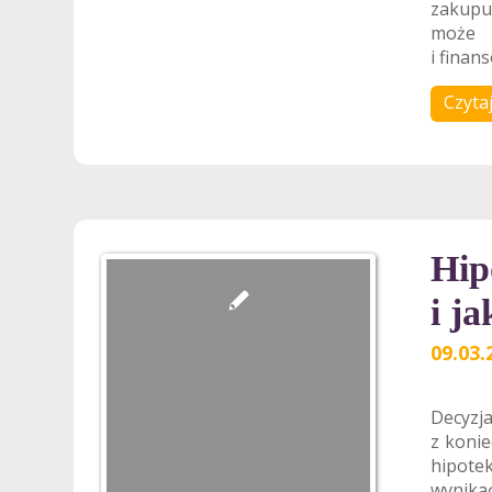
zakupu 
może 
i finan
Czytaj
Hip
i ja
09.03.
Decyzja
z koni
hipote
wynika