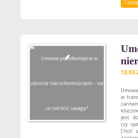
Czytaj
Umo
nie
13.03.
Umowa
w tran
zarówno
kluczo
jest d
czy sp
Choć s
zarówno