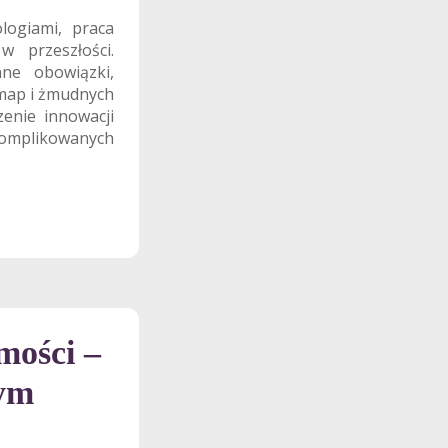
logiami, praca
 przeszłości.
nne obowiązki,
 map i żmudnych
zenie innowacji
komplikowanych
mości –
nym