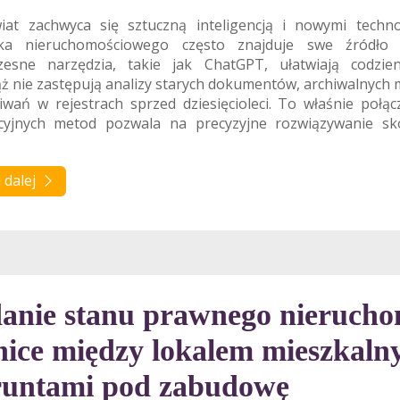
iat zachwyca się sztuczną inteligencją i nowymi techno
ka nieruchomościowego często znajduje swe źródło w
esne narzędzia, takie jak ChatGPT, ułatwiają codzie
ąż nie zastępują analizy starych dokumentów, archiwalnych
wań w rejestrach sprzed dziesięcioleci. To właśnie połąc
ycyjnych metod pozwala na precyzyjne rozwiązywanie s
 dalej
anie stanu prawnego nierucho
nice między lokalem mieszkal
runtami pod zabudowę