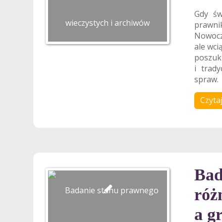
Gdy św
prawni
Nowocz
ale wci
poszuki
i trad
spraw.
Czytaj
Bad
róż
a g