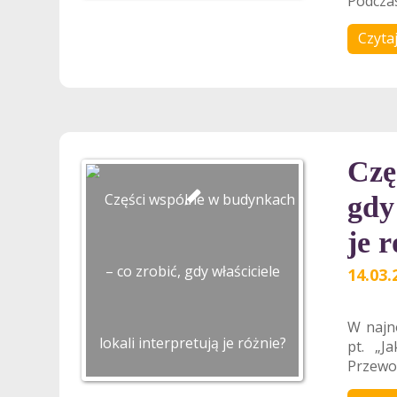
Podczas
Czytaj
Czę
gdy 
je 
14.03.
W najn
pt. „J
Przewodn