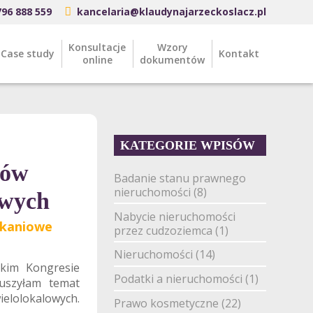
796 888 559
kancelaria@klaudynajarzeckoslacz.pl
Konsultacje
Wzory
Case study
Kontakt
online
dokumentów
KATEGORIE WPISÓW
ców
Badanie stanu prawnego
nieruchomości
(8)
owych
Nabycie nieruchomości
zkaniowe
przez cudzoziemca
(1)
Nieruchomości
(14)
kim Kongresie
Podatki a nieruchomości
(1)
ruszyłam temat
elolokalowych.
Prawo kosmetyczne
(22)