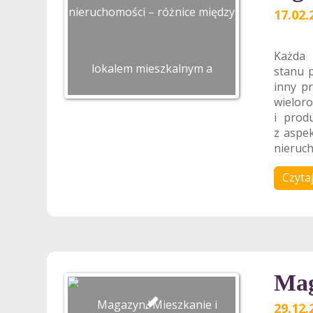
17.02.
Każda 
stanu 
inny p
wielor
i prod
z aspe
nieruc
Czytaj
Mag
29.12.