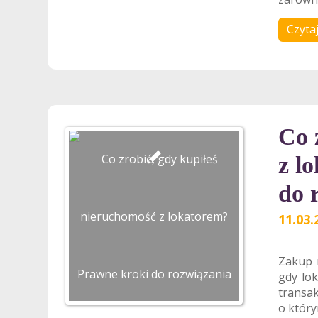
Czytaj
Co 
z l
do 
11.03.
Zakup 
gdy lok
trans
o który