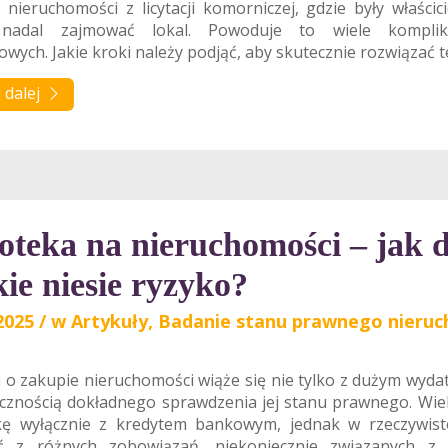
nieruchomości z licytacji komorniczej, gdzie były właścic
nadal zajmować lokal. Powoduje to wiele komplika
sowych. Jakie kroki należy podjąć, aby skutecznie rozwiązać
 dalej
oteka na nieruchomości – jak d
kie niesie ryzyko?
2025
/
w
Artykuły
,
Badanie stanu prawnego nieruc
 o zakupie nieruchomości wiąże się nie tylko z dużym wydat
ecznością dokładnego sprawdzenia jej stanu prawnego. Wie
kę wyłącznie z kredytem bankowym, jednak w rzeczywis
ć z różnych zobowiązań, niekoniecznie związanych z 