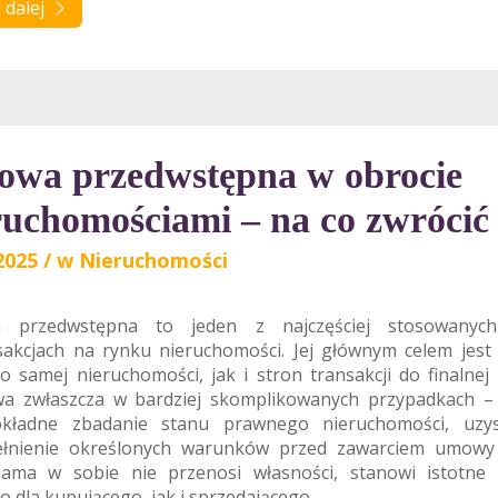
 dalej
wa przedwstępna w obrocie
ruchomościami – na co zwróci
2025
/
w
Nieruchomości
 przedwstępna to jeden z najczęściej stosowanyc
sakcjach na rynku nieruchomości. Jej głównym celem jest
 samej nieruchomości, jak i stron transakcji do finalnej 
wa zwłaszcza w bardziej skomplikowanych przypadkach –
okładne zbadanie stanu prawnego nieruchomości, uzys
ełnienie określonych warunków przed zawarciem umowy 
ama w sobie nie przenosi własności, stanowi istotne 
 dla kupującego, jak i sprzedającego.