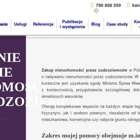
796 888 559
kan
Publikacje
Ko
mnie
Usługi
Referencje
Blog
Case study
i wystąpienia
NIE
IE
Zakup nieruchomości przez cudzoziemców
w Pols
o nabywaniu nieruchomości przez cudzoziemców. W 
OMOŚCI
konieczne jest uzyskanie zgody Ministra Spraw Wewn
z koniecznością przygotowania szczegółowej dok
określonych warunków.
DZOZIEMCA
Oferuję kompleksowe wsparcie na każdym etapie t
fizycznym, jak i osobom prawnym, niezależnie od t
mieszkaniowa, komercyjna czy nabycie gruntu rolnego
Zakres mojej pomocy obejmuje m.in