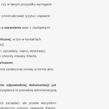
e, czy w danym przypadku wymagane
y zminimalizować ryzyka i zapewnić
 o zezwolenie
wraz z niezbędnymi
licznej
, w tym w kontaktach
cji,
, sprzedaży, najmu, dzierżawy),
 chroniły interesy Klienta,
ariuszem
,
cia ostatecznej umowy w formie aktu
nie odpowiedniej dokumentacji już
zyspiesza to procedurę administracyjną
ch zezwoleń, ale przede wszystkim
skuteczna ochrona interesów Klienta.