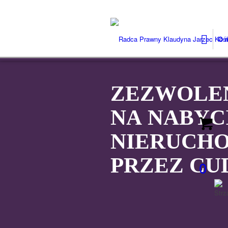
O 
ZEZWOLE
NA NABYC
NIERUCH
PRZEZ CU
0