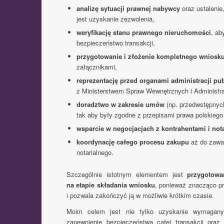
analizę sytuacji prawnej nabywcy
oraz ustaleni
jest uzyskanie zezwolenia,
weryfikację stanu prawnego nieruchomości
, ab
bezpieczeństwo transakcji,
przygotowanie i złożenie kompletnego wniosku
załącznikami,
reprezentację przed organami administracji pub
z Ministerstwem Spraw Wewnętrznych i Administra
doradztwo w zakresie umów
(np. przedwstępnych
tak aby były zgodne z przepisami prawa polskiego i
wsparcie w negocjacjach z kontrahentami i not
koordynację całego procesu zakupu
aż do zawar
notarialnego.
Szczególnie istotnym elementem jest
przygotowa
na etapie składania wniosku
, ponieważ znacząco pr
i pozwala zakończyć ją w możliwie krótkim czasie.
Moim celem jest nie tylko uzyskanie wymagany
zapewnienie bezpieczeństwa całej transakcji oraz 