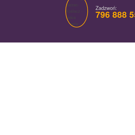
Zadzwoń:
796 888 
Kancelaria Radcy Prawn
Klaudyna Jarzec-Koślacz
ul. Szlenkierów 6/28, 01-181 Warszawa