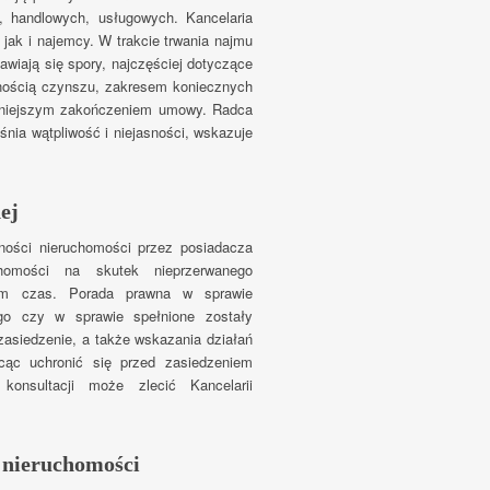
, handlowych, usługowych. Kancelaria
jak i najemcy. W trakcie trwania najmu
wiają się spory, najczęściej dotyczące
nością czynszu, zakresem koniecznych
śniejszym zakończeniem umowy. Radca
nia wątpliwość i niejasności, wskazuje
ej
ności nieruchomości przez posiadacza
chomości na skutek nieprzerwanego
wem czas. Porada prawna w sprawie
go czy w sprawie spełnione zostały
zasiedzenie, a także wskazania działań
hcąc uchronić się przed zasiedzeniem
konsultacji może zlecić Kancelarii
 nieruchomości