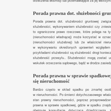
orzeczenia eksmisji lub przemawiające za jej wstrzy
Porada prawna dot. służebności gru
Porada prawna dot. służebności gruntowej związa
służebności, wykonywaniem służebności czy zniesie
to ograniczone prawo rzeczowe, które polega na ty
(nieruchomości władnącej) może korzystać w oznac
(nieruchomości służebnej) lub że właściciel nier
w wykonywaniu określonych uprawnień względem
przykładami służebności są służebność drogi koniecz
służebność przesyłu.. Służebności mogą zostać 
wskutek orzeczenia sądowego, bądź w drodze zasiedz
Porada prawna w sprawie spadkowej
się nieruchomość
Bardzo często w skład spadku po zmarłej osob
w nieruchomości. Po śmierci dotychczasowego właści
stan prawny nieruchomości, poprzez przeprowadze
prawna w sprawie spadkowej, gdzie w spadku znajd
obejmuje konsultację dotyczącą dziedziczenia, 