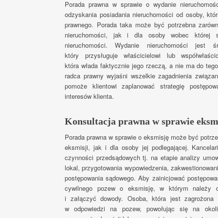
Porada prawna w sprawie o wydanie nieruchomośc
odzyskania posiadania nieruchomości od osoby, któr
prawnego. Porada taka może być potrzebna zarówn
nieruchomości, jak i dla osoby wobec której 
nieruchomości. Wydanie nieruchomości jest ś
który przysługuje właścicielowi lub współwłaśc
która włada faktycznie jego rzeczą, a nie ma do teg
radca prawny wyjaśni wszelkie zagadnienia związa
pomoże klientowi zaplanować strategię postępow
interesów klienta.
Konsultacja prawna w sprawie eksm
Porada prawna w sprawie o eksmisję może być potrze
eksmisji, jak i dla osoby jej podlegającej. Kancela
czynności przedsądowych tj. na etapie analizy umow
lokal, przygotowania wypowiedzenia, zakwestionowani
postępowania sądowego. Aby zainicjować postępowan
cywilnego pozew o eksmisję, w którym należy do
i załączyć dowody. Osoba, która jest zagrożona 
w odpowiedzi na pozew, powołując się na okoli