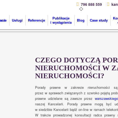
796 888 559
kan
Publikacje
Ko
mnie
Usługi
Referencje
Blog
Case study
i wystąpienia
CZEGO DOTYCZĄ PO
NIERUCHOMOŚCI W Z
NIERUCHOMOŚCI?
Porady prawne w zakresie nieruchomości są 
przez w sprawach związanych z szeroko pojętą prob
prawne udzielane są zawsze przez
warszawskiego
naszej Kancelarii. Porady prawne mogą być udz
w siedzibie Kancelarii bądź on-line w ramach teleko
W trakcie prowadzonej konsultacji radca prawny s