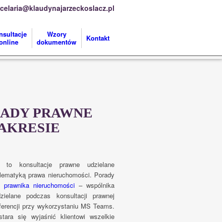
celaria@klaudynajarzeckoslacz.pl
nsultacje
Wzory
Kontakt
online
dokumentów
RADY PRAWNE
AKRESIE
to konsultacje prawne udzielane
lematyką prawa nieruchomości. Porady
 prawnika nieruchomości
– wspólnika
ielane podczas konsultacji prawnej
nferencji przy wykorzystaniu MS Teams.
tara się wyjaśnić klientowi wszelkie