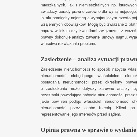
mieszkalnych, jak i niemieszkalnych np. biurowych
świadczy porady prawne zarówno dla wynajmującego, 
lokalu pomiędzy najemcą a wynajmującym często poja
wzajemnych obowiązków. Mogą być związane z płat
napraw w lokalu czy kwestiami związanymi z wcze
prawny dokonuje analizy zawartej umowy najmu, wyjaś
właściwe rozwiązania problemu.
Zasiedzenie – analiza sytuacji prawn
Zasiedzenie nieruchomości to sposób nabycia włas
nieruchomości niebędącego właścicielem nieru
posiadania nieruchomości przez określony pra
o zasiedzenie może dotyczy zarówno analizy te
przesłanki powodujące nabycie nieruchomości przez 
jakie powinien podjąć właściciel nieruchomości c
nieruchomości przez osobę trzecią. Klient po 
reprezentowanie jego interesów przed sądem.
Opinia prawna w sprawie o wydanie