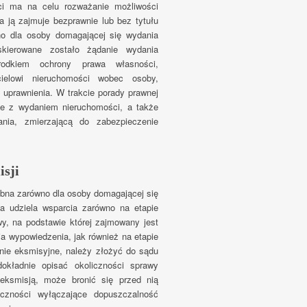
i ma na celu rozważanie możliwości
a ją zajmuje bezprawnie lub bez tytułu
o dla osoby domagającej się wydania
skierowane zostało żądanie wydania
rodkiem ochrony prawa własności,
icielowi nieruchomości wobec osoby,
o uprawnienia. W trakcie porady prawnej
ne z wydaniem nieruchomości, a także
ania, zmierzającą do zabezpieczenie
isji
bna zarówno dla osoby domagającej się
ria udziela wsparcia zarówno na etapie
y, na podstawie której zajmowany jest
a wypowiedzenia, jak również na etapie
ie eksmisyjne, należy złożyć do sądu
kładnie opisać okoliczności sprawy
eksmisją, może bronić się przed nią
czności wyłączające dopuszczalność