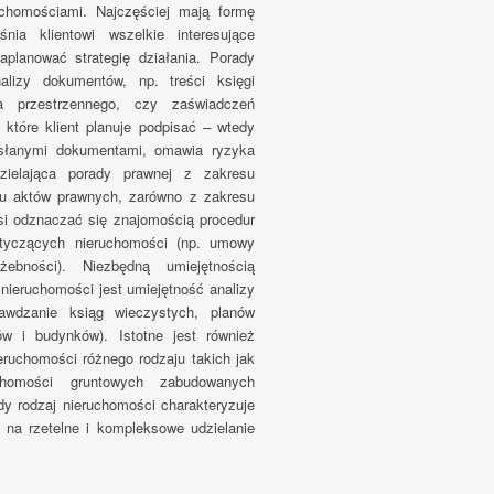
chomościami. Najczęściej mają formę
nia klientowi wszelkie interesujące
planować strategię działania. Porady
lizy dokumentów, np. treści księgi
ia przestrzennego, czy zaświadczeń
tóre klient planuje podpisać – wtedy
esłanymi dokumentami, omawia ryzyka
dzielająca porady prawnej z zakresu
lu aktów prawnych, zarówno z zakresu
si odznaczać się znajomością procedur
otyczących nieruchomości (np. umowy
żebności). Niezbędną umiejętnością
nieruchomości jest umiejętność analizy
awdzanie ksiąg wieczystych, planów
ów i budynków). Istotne jest również
ruchomości różnego rodzaju takich jak
uchomości gruntowych zabudowanych
y rodzaj nieruchomości charakteryzuje
na rzetelne i kompleksowe udzielanie