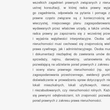
wszelkich zagadnień prawnych związanych z nieru
ustnej konsultacji, w której radca prawny wyjaś
go zagadnienia, odpowiada na pytania i pomaga za
prawne często związane są z koniecznością ana
wieczystej, miejscowego planu zagospodarowan
wydawanych przez właściwe urzędy, a także umów, k
radca prawny po zapoznaniu się z wcześniej prz
i wyjaśnia wątpliwości interpretacyjne. Osoba u
nieruchomości musi cechować się znajomością wie
prawa cywilnego, jak i administracyjnego. Osoba mu
i dokumentacji niezbędnej do zawierania umów d
sprzedaży, najmu, darowizny, ustanowienia słu
pozwalającą na udzielanie porad prawnych z zakresu 
i oceny stanu prawnego nieruchomości (np. spr
zagospodarowania przestrzennego, ewidencji grunt
doświadczenie w prowadzeniu spraw dotyczących nie
lokali mieszkalnych, lokali użytkowych, nier
i niezabudowanych, czy nieruchomości rolnych. Każd
się pewnymi odrębnościami, ich znajomość pozwala 
porad prawnych z zakresu prawa nieruchomości.