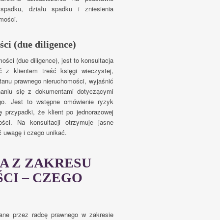
spadku, działu spadku i zniesienia
mości.
ci (due diligence)
ci (due diligence), jest to konsultacja
 z klientem treść księgi wieczystej,
tanu prawnego nieruchomości, wyjaśnić
znaniu się z dokumentami dotyczącymi
go. Jest to wstępne omówienie ryzyk
 przypadki, że klient po jednorazowej
ości. Na konsultacji otrzymuje jasne
ć uwagę i czego unikać.
A Z ZAKRESU
CI – CZEGO
lane przez radcę prawnego w zakresie