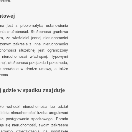
maniem.
ntowej
na jest z problematyką ustanowienia
nia służebności. Służebność gruntowa
m, że właściciel jednej nieruchomości
zonym zakresie z innej nieruchomości
uchomości służebnej jest ograniczony
 nieruchomości władnącej. Typowymi
nej, służebność przejazdu i przechodu,
ustanowione w drodze umowy, a także
enia.
 gdzie w spadku znajduje
ie wchodzi nieruchomość lub udział
ciela nieruchomości trzeba uregulować
nie postępowania spadkowego. Porada
uje się nieruchomość, swoim zakresem
zarówno dziedziczenia na podstawie