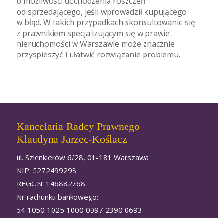
o możliwości dochodzenia roszczeń
od sprzedającego, jeśli wprowadził kupującego
w błąd. W takich przypadkach skonsultowanie się
z prawnikiem specjalizującym się w prawie
nieruchomości w Warszawie może znacznie
przyspieszyć i ułatwić rozwiązanie problemu.
Kancelaria Radcy Prawnego
Klaudyna Jarzec-Koślacz
ul. Szlenkierów 6/28, 01-181 Warszawa
NIP: 5272499298
REGON: 146882768
Nr rachunku bankowego:
54 1050 1025 1000 0097 2390 0693