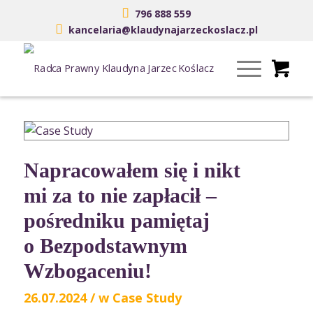
796 888 559
kancelaria@klaudynajarzeckoslacz.pl
Napracowałem się i nikt
mi za to nie zapłacił –
pośredniku pamiętaj
o Bezpodstawnym
Wzbogaceniu!
26.07.2024
/
w
Case Study