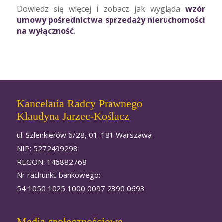
Dowiedz się więcej i zobacz jak wygląda
wzór
umowy pośrednictwa sprzedaży nieruchomości
na wyłączność
.
Kancelaria Radcy Prawnego
Klaudyna Jarzec-Koślacz
ul. Szlenkierów 6/28, 01-181 Warszawa
NIP: 5272499298
REGON: 146882768
Nr rachunku bankowego:
54 1050 1025 1000 0097 2390 0693
Media społecznościowe