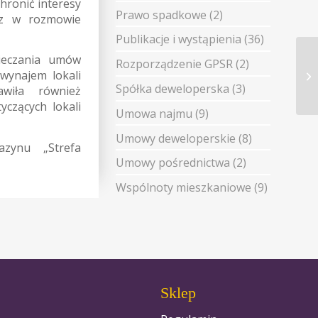
hronić interesy
Prawo spadkowe
(2)
sz w rozmowie
Publikacje i wystąpienia
(36)
ieczania umów
Rozporządzenie GPSR
(2)
wynajem lokali
Spółka deweloperska
(3)
wiła również
czących lokali
Umowa najmu
(9)
Umowy deweloperskie
(8)
zynu „Strefa
Umowy pośrednictwa
(2)
Wspólnoty mieszkaniowe
(9)
Sklep