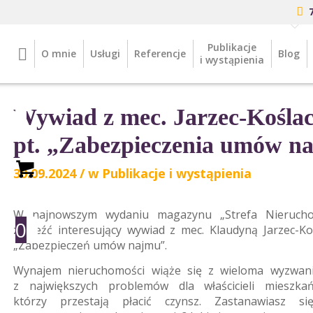
Publikacje
O mnie
Usługi
Referencje
Blog
i wystąpienia
Wywiad z mec. Jarzec-Kośla
pt. „Zabezpieczenia umów n
30.09.2024
/
w
Publikacje i wystąpienia
W najnowszym wydaniu magazynu „Strefa Nieruch
0
znaleźć interesujący wywiad z mec. Klaudyną Jarzec-K
„Zabezpieczeń umów najmu”.
Wynajem nieruchomości wiąże się z wieloma wyzwan
z największych problemów dla właścicieli mieszka
którzy przestają płacić czynsz. Zastanawiasz si