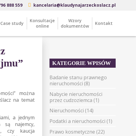
796 888 559
kancelaria@klaudynajarzeckoslacz.pl
Konsultacje
Wzory
Case study
Kontakt
online
dokumentów
cz
ajmu”
KATEGORIE WPISÓW
Badanie stanu prawnego
nieruchomości
(8)
omości” można
Nabycie nieruchomości
oślacz na temat
przez cudzoziemca
(1)
Nieruchomości
(14)
iami, a jednym
Podatki a nieruchomości
(1)
ń są najemcy,
ę, czy kaucja
Prawo kosmetyczne
(22)