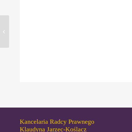
Wywiad z mec. Jarzec-
Koślacz pt. „Badaczka
Nieruchomości”
Kancelaria Radcy Prawnego
Klaudyna Jarzec-Koślacz