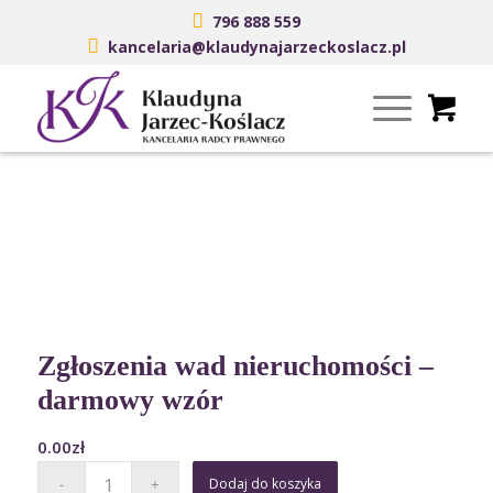
796 888 559
kancelaria@klaudynajarzeckoslacz.pl
Zgłoszenia wad nieruchomości –
darmowy wzór
0.00
zł
Dodaj do koszyka