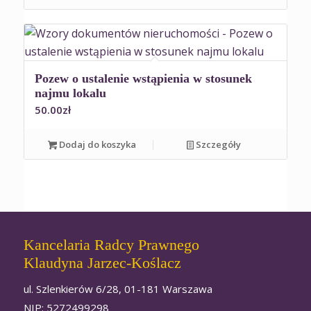
Pozew o ustalenie wstąpienia w stosunek
najmu lokalu
50.00
zł
Dodaj do koszyka
Szczegóły
Kancelaria Radcy Prawnego
Klaudyna Jarzec-Koślacz
ul. Szlenkierów 6/28, 01-181 Warszawa
NIP: 5272499298