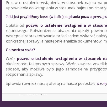
Pozew o ustalenie wstąpienia w stosunek najmu na pod
uprawnienia do wstąpienia w stosunek najmu po zmarły
Radca prawny do spraw
P
Jaki jest przybliżony koszt (widełki) napisania pozwu przez p
Opłata od
pozwu o ustalenie wstąpienia w stosu
mieszkaniowych
dot
rejonowego. Potwierdzenie uiszczenia opłaty powinn
następnie reprezentowanie przed sądem wskazać należy, 
konkretnej sprawy, a następnie analizie dokumentów, m
Co zawiera wzór?
Wzór
pozwu o ustalenie wstąpienia w stosunek na
okoliczności faktycznych sprawy. Wzór zawiera wszelk
sposób, aby możliwe było jego samodzielne przygoto
rozpoznania sprawy.
Sprawdź również naszą ofertę na nasze pozostałe
wzory