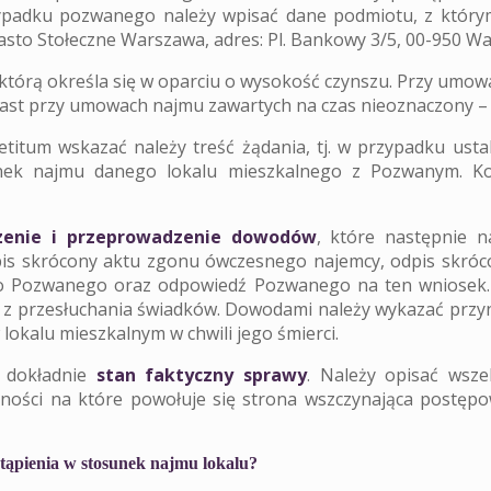
zypadku pozwanego należy wpisać dane podmiotu, z któr
asto Stołeczne Warszawa, adres: Pl. Bankowy 3/5, 00-950 W
 którą określa się w oparciu o wysokość czynszu. Przy umo
ue diligence
Transakcje
omiast przy umowach najmu zawartych na czas nieoznaczony –
etitum wskazać należy treść żądania, tj. w przypadku ust
k najmu danego lokalu mieszkalnego z Pozwanym. Koni
eruchomości
nieruchomościowe
zenie i przeprowadzenie dowodów
, które następnie n
s skrócony aktu zgonu ówczesnego najemcy, odpis skróc
 do Pozwanego oraz odpowiedź Pozwanego na ten wniose
 z przesłuchania świadków. Dowodami należy wykazać przy
lokalu mieszkalnym w chwili jego śmierci.
ć dokładnie
stan faktyczny sprawy
. Należy opisać wszel
iczności na które powołuje się strona wszczynająca postę
stąpienia w stosunek najmu lokalu?