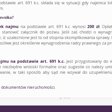
stawie art. 691 k.c. składa się w sytuacji gdy najemca l
m.
ostępowanie sądowe i adm.
Zezwolenie na nabycie
rawnika?
nek najmu
na podstawie art. 691 k.c. wynosi
200 zł
. Opła
. nieruchomości
nieruchomości przez
o stanowić załącznik do pozwu. Jeśli zaś chodzi o wyna
iż uzależnione jest to od stopnia skomplikowania sprawy. 
ożliwe jest określenie wynagrodzenia radcy prawnego za p
cudzoziemca
jmu na podstawie art. 691 k.c.
jest przygotowany do w
ie niezbędne wnioski formalne oraz sugestie co należy um
wanie, w taki sposób aby sąd nie wzywał do uzupełnieni
 dokumentów nieruchomości
.