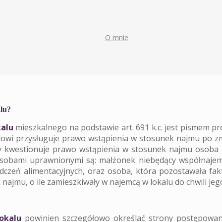
O mnie
alu?
kalu
mieszkalnego na podstawie art. 691 k.c. jest pismem
odowi przysługuje prawo wstąpienia w stosunek najmu po
cy kwestionuje prawo wstąpienia w stosunek najmu osob
. osobami uprawnionymi są: małżonek niebędący współnajemc
Usługi
dczeń alimentacyjnych, oraz osoba, która pozostawała fa
jmu, o ile zamieszkiwały w najemcą w lokalu do chwili jego
okalu
powinien szczegółowo określać strony postępowania