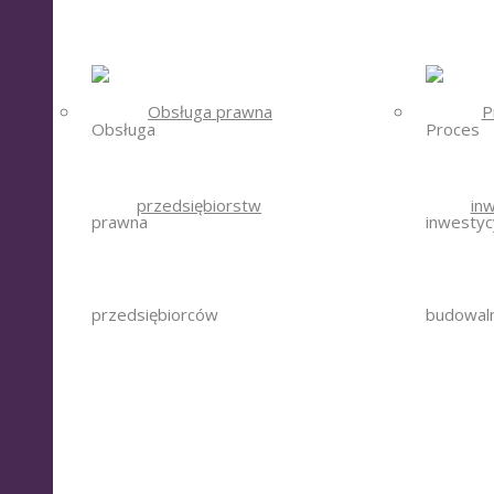
Obsługa prawna
P
przedsiębiorstw
in