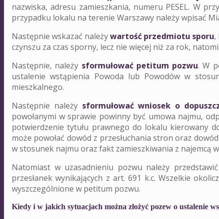
nazwiska, adresu zamieszkania, numeru PESEL. W pr
przypadku lokalu na terenie Warszawy należy wpisać Mi
Następnie wskazać należy
wartość przedmiotu sporu
,
Badanie stanu prawnego
D
czynszu za czas sporny, lecz nie więcej niż za rok, nat
Następnie, należy
sformułować petitum pozwu
. W p
ustalenie wstąpienia Powoda lub Powodów w stosune
nieruchomości
ni
mieszkalnego.
Następnie należy
sformułować wniosek o dopuszc
powołanymi w sprawie powinny być umowa najmu, odpi
potwierdzenie tytułu prawnego do lokalu kierowany
może powołać dowód z przesłuchania stron oraz dowód
w stosunek najmu oraz fakt zamieszkiwania z najemcą w 
Natomiast w uzasadnieniu pozwu należy przedstawi
przesłanek wynikających z art. 691 k.c. Wszelkie okol
wyszczególnione w petitum pozwu.
Kiedy i w jakich sytuacjach można złożyć pozew o ustalenie w