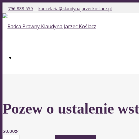
796 888 559
kancelaria@klaudynajarzeckoslacz.pl
Pozew o ustalenie ws
50.00
zł