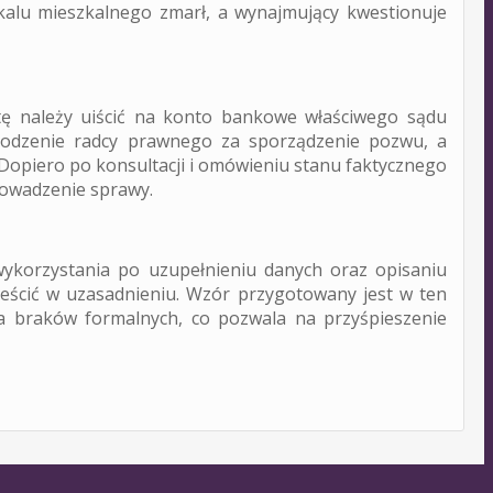
okalu mieszkalnego zmarł, a wynajmujący kwestionuje
Umowy
tę należy uiścić na konto bankowe właściwego sądu
deweloperskie
grodzenie radcy prawnego za sporządzenie pozwu, a
Dopiero po konsultacji i omówieniu stanu faktycznego
rowadzenie sprawy.
ykorzystania po uzupełnieniu danych oraz opisaniu
ieścić w uzasadnieniu. Wzór przygotowany jest w ten
a braków formalnych, co pozwala na przyśpieszenie