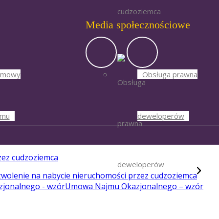
Media społecznościowe
mowy
Obsługa prawna
jmu
deweloperów
zez cudzoziemca
Umowa Najmu Okazjonalnego – wzór