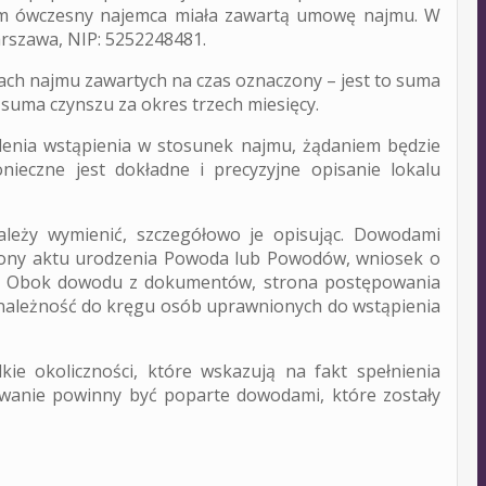
ym ówczesny najemca miała zawartą umowę najmu. W
arszawa, NIP: 5252248481.
wach najmu zawartych na czas oznaczony – jest to suma
Porady prawne dotyczące
 suma czynszu za okres trzech miesięcy.
alenia wstąpienia w stosunek najmu, żądaniem będzie
eczne jest dokładne i precyzyjne opisanie lokalu
nieruchomości
ależy wymienić, szczegółowo je opisując. Dowodami
ony aktu urodzenia Powoda lub Powodów, wniosek o
k. Obok dowodu z dokumentów, strona postępowania
należność do kręgu osób uprawnionych do wstąpienia
kie okoliczności, które wskazują na fakt spełnienia
powanie powinny być poparte dowodami, które zostały